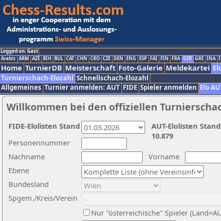
Logged on: Gast
Arabic
ARM
AZE
BIH
BUL
CAT
CHN
CRO
CZE
DEN
ENG
ESP
FAI
FIN
FRA
GER
GRE
INA
I
Home
TurnierDB
Meisterschaft
Foto-Galerie
Meldekartei
El
Turnierschach-Elozahl
Schnellschach-Elozahl
Allgemeines
Turnier anmelden: AUT
FIDE
Spieler anmelden
Elo AU
Willkommen bei den offiziellen Turnierscha
FIDE-Elolisten Stand
AUT-Elolisten Stand
10.879
Personennummer
Nachname
Vorname
Ebene
Bundesland
Spgem./Kreis/Verein
Nur "österreichische" Spieler (Land=A