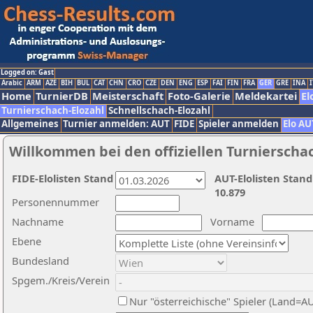
Logged on: Gast
Arabic
ARM
AZE
BIH
BUL
CAT
CHN
CRO
CZE
DEN
ENG
ESP
FAI
FIN
FRA
GER
GRE
INA
I
Home
TurnierDB
Meisterschaft
Foto-Galerie
Meldekartei
El
Turnierschach-Elozahl
Schnellschach-Elozahl
Allgemeines
Turnier anmelden: AUT
FIDE
Spieler anmelden
Elo AU
Willkommen bei den offiziellen Turnierscha
FIDE-Elolisten Stand
AUT-Elolisten Stand
10.879
Personennummer
Nachname
Vorname
Ebene
Bundesland
Spgem./Kreis/Verein
Nur "österreichische" Spieler (Land=A