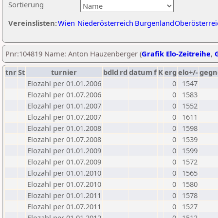
Sortierung
Vereinslisten:
Wien
Niederösterreich
Burgenland
Oberösterrei
Pnr:104819 Name: Anton Hauzenberger (
Grafik Elo-Zeitreihe
,
G
tnr
St
turnier
bdld
rd
datum
f
K
erg
elo+/-
gegn
Elozahl per 01.01.2006
0
1547
Elozahl per 01.07.2006
0
1583
Elozahl per 01.01.2007
0
1552
Elozahl per 01.07.2007
0
1611
Elozahl per 01.01.2008
0
1598
Elozahl per 01.07.2008
0
1539
Elozahl per 01.01.2009
0
1599
Elozahl per 01.07.2009
0
1572
Elozahl per 01.01.2010
0
1565
Elozahl per 01.07.2010
0
1580
Elozahl per 01.01.2011
0
1578
Elozahl per 01.07.2011
0
1527
Elozahl per 01.01.2012
0
1512