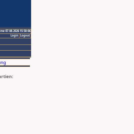
ime 07.08.2026 15:58:06
Login
Logout
artien: