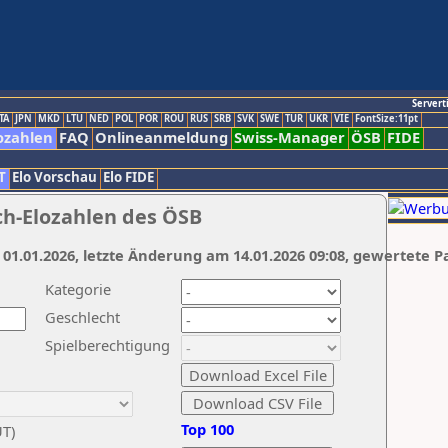
Servert
TA
JPN
MKD
LTU
NED
POL
POR
ROU
RUS
SRB
SVK
SWE
TUR
UKR
VIE
FontSize:11pt
ozahlen
FAQ
Onlineanmeldung
Swiss-Manager
ÖSB
FIDE
T
Elo Vorschau
Elo FIDE
ch-Elozahlen des ÖSB
 01.01.2026, letzte Änderung am 14.01.2026 09:08, gewertete P
Kategorie
Geschlecht
Spielberechtigung
Top 100
UT)