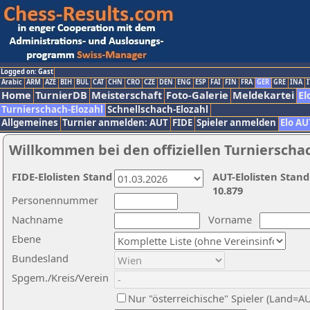
Logged on: Gast
Arabic
ARM
AZE
BIH
BUL
CAT
CHN
CRO
CZE
DEN
ENG
ESP
FAI
FIN
FRA
GER
GRE
INA
I
Home
TurnierDB
Meisterschaft
Foto-Galerie
Meldekartei
El
Turnierschach-Elozahl
Schnellschach-Elozahl
Allgemeines
Turnier anmelden: AUT
FIDE
Spieler anmelden
Elo AU
Willkommen bei den offiziellen Turnierscha
FIDE-Elolisten Stand
AUT-Elolisten Stand
10.879
Personennummer
Nachname
Vorname
Ebene
Bundesland
Spgem./Kreis/Verein
Nur "österreichische" Spieler (Land=A