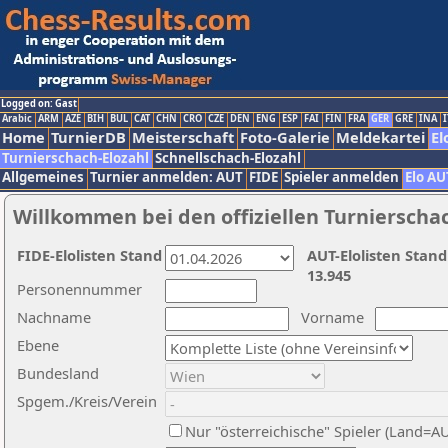
Logged on: Gast
Arabic
ARM
AZE
BIH
BUL
CAT
CHN
CRO
CZE
DEN
ENG
ESP
FAI
FIN
FRA
GER
GRE
INA
I
Home
TurnierDB
Meisterschaft
Foto-Galerie
Meldekartei
El
Turnierschach-Elozahl
Schnellschach-Elozahl
Allgemeines
Turnier anmelden: AUT
FIDE
Spieler anmelden
Elo AU
Willkommen bei den offiziellen Turnierscha
FIDE-Elolisten Stand
AUT-Elolisten Stand
13.945
Personennummer
Nachname
Vorname
Ebene
Bundesland
Spgem./Kreis/Verein
Nur "österreichische" Spieler (Land=A