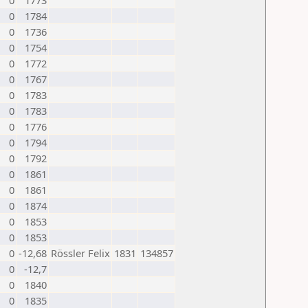
0
1773
0
1784
0
1736
0
1754
0
1772
0
1767
0
1783
0
1783
0
1776
0
1794
0
1792
0
1861
0
1861
0
1874
0
1853
0
1853
0
-12,68
Rössler Felix
1831
134857
0
-12,7
0
1840
0
1835