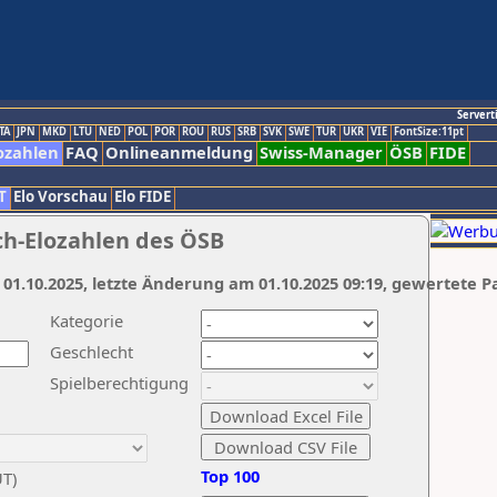
Servert
TA
JPN
MKD
LTU
NED
POL
POR
ROU
RUS
SRB
SVK
SWE
TUR
UKR
VIE
FontSize:11pt
ozahlen
FAQ
Onlineanmeldung
Swiss-Manager
ÖSB
FIDE
T
Elo Vorschau
Elo FIDE
ch-Elozahlen des ÖSB
 01.10.2025, letzte Änderung am 01.10.2025 09:19, gewertete P
Kategorie
Geschlecht
Spielberechtigung
Top 100
UT)