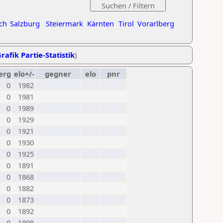
ch
Salzburg
Steiermark
Kärnten
Tirol
Vorarlberg
rafik Partie-Statistik
)
erg
elo+/-
gegner
elo
pnr
0
1982
0
1981
0
1989
0
1929
0
1921
0
1930
0
1925
0
1891
0
1868
0
1882
0
1873
0
1892
0
1898