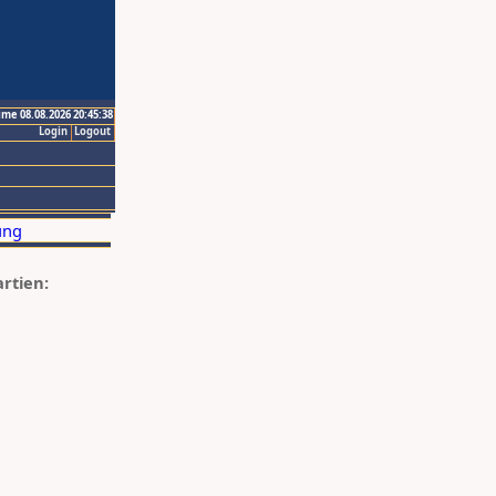
ime 08.08.2026 20:45:38
Login
Logout
artien: