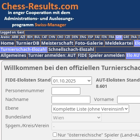
Logged on: Gast
Arabic
ARM
AZE
BIH
BUL
CAT
CHN
CRO
CZE
DEN
ENG
ESP
FAI
FIN
FRA
GER
GRE
INA
I
Home
TurnierDB
Meisterschaft
Foto-Galerie
Meldekartei
El
Turnierschach-Elozahl
Schnellschach-Elozahl
Allgemeines
Turnier anmelden: AUT
FIDE
Spieler anmelden
Elo AU
Willkommen bei den offiziellen Turnierscha
FIDE-Elolisten Stand
AUT-Elolisten Stand
8.601
Personennummer
Nachname
Vorname
Ebene
Bundesland
Spgem./Kreis/Verein
Nur "österreichische" Spieler (Land=A