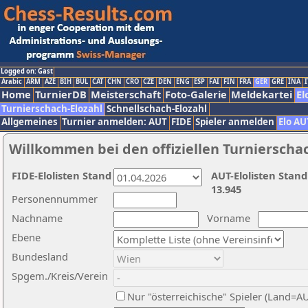
Logged on: Gast
Arabic
ARM
AZE
BIH
BUL
CAT
CHN
CRO
CZE
DEN
ENG
ESP
FAI
FIN
FRA
GER
GRE
INA
I
Home
TurnierDB
Meisterschaft
Foto-Galerie
Meldekartei
El
Turnierschach-Elozahl
Schnellschach-Elozahl
Allgemeines
Turnier anmelden: AUT
FIDE
Spieler anmelden
Elo AU
Willkommen bei den offiziellen Turnierscha
FIDE-Elolisten Stand
AUT-Elolisten Stand
13.945
Personennummer
Nachname
Vorname
Ebene
Bundesland
Spgem./Kreis/Verein
Nur "österreichische" Spieler (Land=A