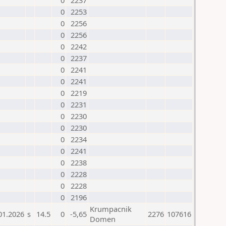
0
2237
0
2253
0
2256
0
2256
0
2242
0
2237
0
2241
0
2241
0
2219
0
2231
0
2230
0
2230
0
2234
0
2241
0
2238
0
2228
0
2228
0
2196
Krumpacnik
01.2026
s
14.5
0
-5,65
2276
107616
Domen