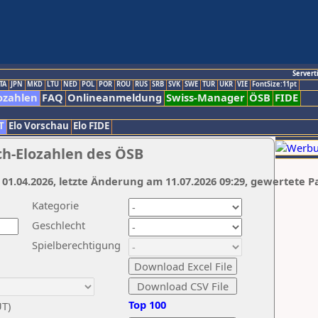
Servert
TA
JPN
MKD
LTU
NED
POL
POR
ROU
RUS
SRB
SVK
SWE
TUR
UKR
VIE
FontSize:11pt
ozahlen
FAQ
Onlineanmeldung
Swiss-Manager
ÖSB
FIDE
T
Elo Vorschau
Elo FIDE
ch-Elozahlen des ÖSB
 01.04.2026, letzte Änderung am 11.07.2026 09:29, gewertete P
Kategorie
Geschlecht
Spielberechtigung
Top 100
UT)