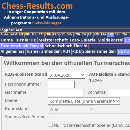
Logged on: Gast
Arabic
ARM
AZE
BIH
BUL
CAT
CHN
CRO
CZE
DEN
ENG
ESP
FAI
FIN
FRA
GER
GRE
INA
I
Home
TurnierDB
Meisterschaft
Foto-Galerie
Meldekartei
El
Turnierschach-Elozahl
Schnellschach-Elozahl
Allgemeines
Turnier anmelden: AUT
FIDE
Spieler anmelden
Elo AU
Willkommen bei den offiziellen Turnierscha
FIDE-Elolisten Stand
AUT-Elolisten Stand
13.945
Personennummer
Nachname
Vorname
Ebene
Bundesland
Spgem./Kreis/Verein
Nur "österreichische" Spieler (Land=A