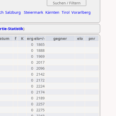
ch
Salzburg
Steiermark
Kärnten
Tirol
Vorarlberg
rtie-Statistik
)
atum
f
K
erg
elo+/-
gegner
elo
pnr
0
1865
0
1888
0
1969
0
2017
0
2096
0
2142
0
2172
0
2224
0
2174
0
2189
0
2257
0
2275
0
2243