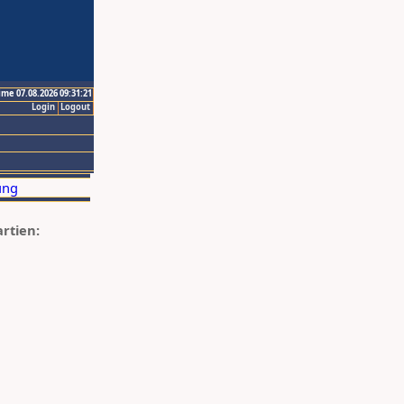
ime 07.08.2026 09:31:21
Login
Logout
artien: