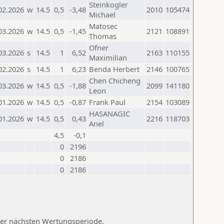
Steinkogler
02.2026
w
14.5
0,5
-3,48
2010
105474
Michael
Matosec
03.2026
w
14.5
0,5
-1,45
2121
108891
Thomas
Ofner
03.2026
s
14.5
1
6,52
2163
110155
Maximilian
02.2026
s
14.5
1
6,23
Benda Herbert
2146
100765
Chen Chicheng
03.2026
w
14.5
0,5
-1,88
2099
141180
Leon
01.2026
w
14.5
0,5
-0,87
Frank Paul
2154
103089
HASANAGIC
01.2026
w
14.5
0,5
0,43
2216
118703
Anel
4,5
-0,1
0
2196
0
2186
0
2186
 der nächsten Wertungsperiode.