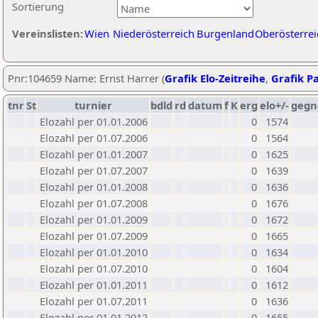
Sortierung
Vereinslisten:
Wien
Niederösterreich
Burgenland
Oberösterrei
Pnr:104659 Name: Ernst Harrer (
Grafik Elo-Zeitreihe
,
Grafik Pa
tnr
St
turnier
bdld
rd
datum
f
K
erg
elo+/-
gegn
Elozahl per 01.01.2006
0
1574
Elozahl per 01.07.2006
0
1564
Elozahl per 01.01.2007
0
1625
Elozahl per 01.07.2007
0
1639
Elozahl per 01.01.2008
0
1636
Elozahl per 01.07.2008
0
1676
Elozahl per 01.01.2009
0
1672
Elozahl per 01.07.2009
0
1665
Elozahl per 01.01.2010
0
1634
Elozahl per 01.07.2010
0
1604
Elozahl per 01.01.2011
0
1612
Elozahl per 01.07.2011
0
1636
Elozahl per 01.01.2012
0
1655