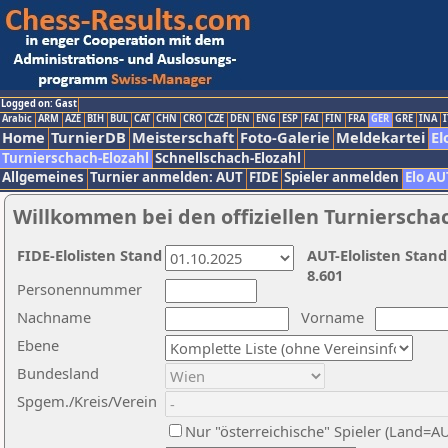
Logged on: Gast
Arabic
ARM
AZE
BIH
BUL
CAT
CHN
CRO
CZE
DEN
ENG
ESP
FAI
FIN
FRA
GER
GRE
INA
I
Home
TurnierDB
Meisterschaft
Foto-Galerie
Meldekartei
El
Turnierschach-Elozahl
Schnellschach-Elozahl
Allgemeines
Turnier anmelden: AUT
FIDE
Spieler anmelden
Elo AU
Willkommen bei den offiziellen Turnierscha
FIDE-Elolisten Stand
AUT-Elolisten Stand
8.601
Personennummer
Nachname
Vorname
Ebene
Bundesland
Spgem./Kreis/Verein
Nur "österreichische" Spieler (Land=A