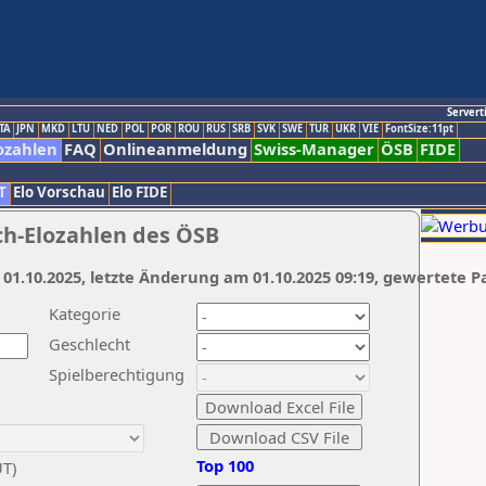
Servert
TA
JPN
MKD
LTU
NED
POL
POR
ROU
RUS
SRB
SVK
SWE
TUR
UKR
VIE
FontSize:11pt
ozahlen
FAQ
Onlineanmeldung
Swiss-Manager
ÖSB
FIDE
T
Elo Vorschau
Elo FIDE
ch-Elozahlen des ÖSB
 01.10.2025, letzte Änderung am 01.10.2025 09:19, gewertete P
Kategorie
Geschlecht
Spielberechtigung
Top 100
UT)