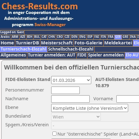
Logged on: Gast
Arabic
ARM
AZE
BIH
BUL
CAT
CHN
CRO
CZE
DEN
ENG
ESP
FAI
FIN
FRA
GER
GRE
INA
I
Home
TurnierDB
Meisterschaft
Foto-Galerie
Meldekartei
El
Turnierschach-Elozahl
Schnellschach-Elozahl
Allgemeines
Turnier anmelden: AUT
FIDE
Spieler anmelden
Elo AU
Willkommen bei den offiziellen Turnierscha
FIDE-Elolisten Stand
AUT-Elolisten Stand
10.879
Personennummer
Nachname
Vorname
Ebene
Bundesland
Spgem./Kreis/Verein
Nur "österreichische" Spieler (Land=A