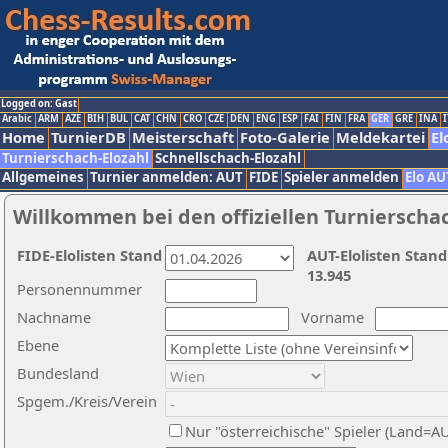
Logged on: Gast
Arabic
ARM
AZE
BIH
BUL
CAT
CHN
CRO
CZE
DEN
ENG
ESP
FAI
FIN
FRA
GER
GRE
INA
I
Home
TurnierDB
Meisterschaft
Foto-Galerie
Meldekartei
El
Turnierschach-Elozahl
Schnellschach-Elozahl
Allgemeines
Turnier anmelden: AUT
FIDE
Spieler anmelden
Elo AU
Willkommen bei den offiziellen Turnierscha
FIDE-Elolisten Stand
AUT-Elolisten Stand
13.945
Personennummer
Nachname
Vorname
Ebene
Bundesland
Spgem./Kreis/Verein
Nur "österreichische" Spieler (Land=A