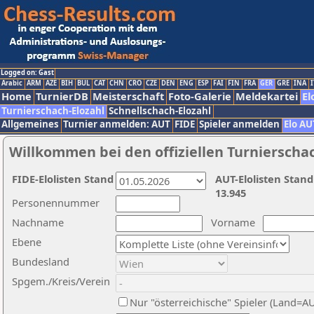
Logged on: Gast
Arabic
ARM
AZE
BIH
BUL
CAT
CHN
CRO
CZE
DEN
ENG
ESP
FAI
FIN
FRA
GER
GRE
INA
I
Home
TurnierDB
Meisterschaft
Foto-Galerie
Meldekartei
El
Turnierschach-Elozahl
Schnellschach-Elozahl
Allgemeines
Turnier anmelden: AUT
FIDE
Spieler anmelden
Elo AU
Willkommen bei den offiziellen Turnierscha
FIDE-Elolisten Stand
AUT-Elolisten Stand
13.945
Personennummer
Nachname
Vorname
Ebene
Bundesland
Spgem./Kreis/Verein
Nur "österreichische" Spieler (Land=A