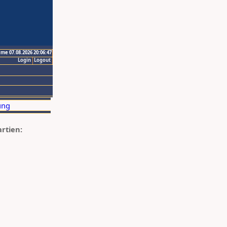
ime 07.08.2026 20:06:47
Login
Logout
artien: