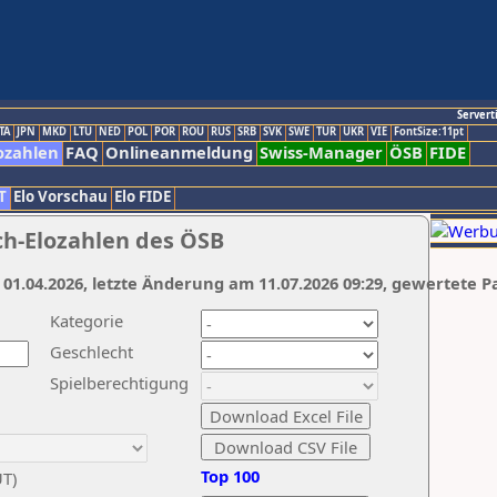
Servert
TA
JPN
MKD
LTU
NED
POL
POR
ROU
RUS
SRB
SVK
SWE
TUR
UKR
VIE
FontSize:11pt
ozahlen
FAQ
Onlineanmeldung
Swiss-Manager
ÖSB
FIDE
T
Elo Vorschau
Elo FIDE
ch-Elozahlen des ÖSB
 01.04.2026, letzte Änderung am 11.07.2026 09:29, gewertete P
Kategorie
Geschlecht
Spielberechtigung
Top 100
UT)