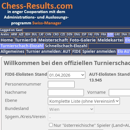
Logged on: Gast
Arabic
ARM
AZE
BIH
BUL
CAT
CHN
CRO
CZE
DEN
ENG
ESP
FAI
FIN
FRA
GER
GRE
INA
I
Home
TurnierDB
Meisterschaft
Foto-Galerie
Meldekartei
El
Turnierschach-Elozahl
Schnellschach-Elozahl
Allgemeines
Turnier anmelden: AUT
FIDE
Spieler anmelden
Elo AU
Willkommen bei den offiziellen Turnierscha
FIDE-Elolisten Stand
AUT-Elolisten Stand
13.945
Personennummer
Nachname
Vorname
Ebene
Bundesland
Spgem./Kreis/Verein
Nur "österreichische" Spieler (Land=A