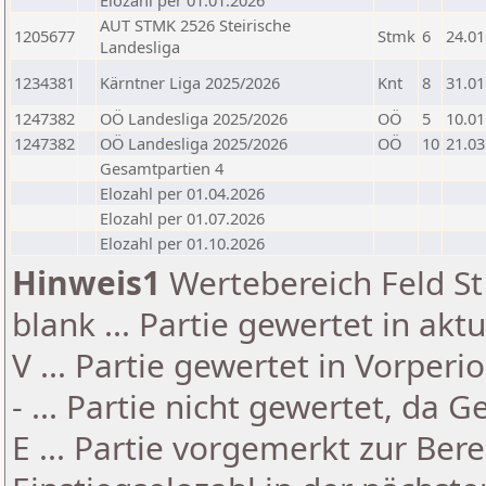
Elozahl per 01.01.2026
AUT STMK 2526 Steirische
1205677
Stmk
6
24.01
Landesliga
1234381
Kärntner Liga 2025/2026
Knt
8
31.01
1247382
OÖ Landesliga 2025/2026
OÖ
5
10.01
1247382
OÖ Landesliga 2025/2026
OÖ
10
21.03
Gesamtpartien 4
Elozahl per 01.04.2026
Elozahl per 01.07.2026
Elozahl per 01.10.2026
Hinweis1
Wertebereich Feld St 
blank ... Partie gewertet in akt
V ... Partie gewertet in Vorperi
- ... Partie nicht gewertet, da 
E ... Partie vorgemerkt zur Be