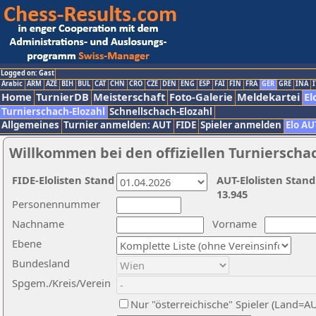
Logged on: Gast
Arabic
ARM
AZE
BIH
BUL
CAT
CHN
CRO
CZE
DEN
ENG
ESP
FAI
FIN
FRA
GER
GRE
INA
I
Home
TurnierDB
Meisterschaft
Foto-Galerie
Meldekartei
El
Turnierschach-Elozahl
Schnellschach-Elozahl
Allgemeines
Turnier anmelden: AUT
FIDE
Spieler anmelden
Elo AU
Willkommen bei den offiziellen Turnierscha
FIDE-Elolisten Stand
AUT-Elolisten Stand
13.945
Personennummer
Nachname
Vorname
Ebene
Bundesland
Spgem./Kreis/Verein
Nur "österreichische" Spieler (Land=A