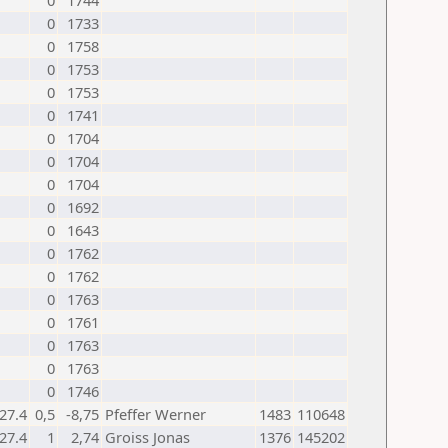
0
1744
0
1733
0
1758
0
1753
0
1753
0
1741
0
1704
0
1704
0
1704
0
1692
0
1643
0
1762
0
1762
0
1763
0
1761
0
1763
0
1763
0
1746
27.4
0,5
-8,75
Pfeffer Werner
1483
110648
27.4
1
2,74
Groiss Jonas
1376
145202