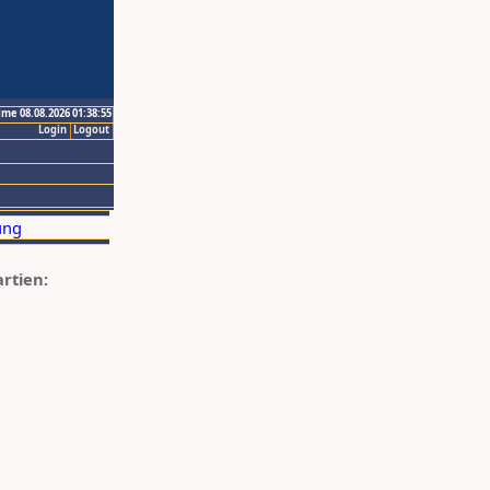
ime 08.08.2026 01:38:55
Login
Logout
artien: