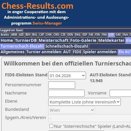
Logged on: Gast
Arabic
ARM
AZE
BIH
BUL
CAT
CHN
CRO
CZE
DEN
ENG
ESP
FAI
FIN
FRA
GER
GRE
INA
I
Home
TurnierDB
Meisterschaft
Foto-Galerie
Meldekartei
El
Turnierschach-Elozahl
Schnellschach-Elozahl
Allgemeines
Turnier anmelden: AUT
FIDE
Spieler anmelden
Elo AU
Willkommen bei den offiziellen Turnierscha
FIDE-Elolisten Stand
AUT-Elolisten Stand
13.945
Personennummer
Nachname
Vorname
Ebene
Bundesland
Spgem./Kreis/Verein
Nur "österreichische" Spieler (Land=A