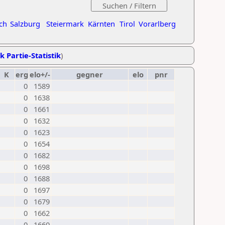
ch
Salzburg
Steiermark
Kärnten
Tirol
Vorarlberg
k Partie-Statistik
)
K
erg
elo+/-
gegner
elo
pnr
0
1589
0
1638
0
1661
0
1632
0
1623
0
1654
0
1682
0
1698
0
1688
0
1697
0
1679
0
1662
0
1660