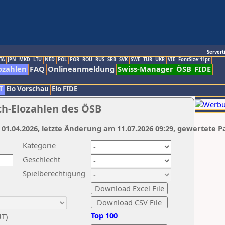
Servert
TA
JPN
MKD
LTU
NED
POL
POR
ROU
RUS
SRB
SVK
SWE
TUR
UKR
VIE
FontSize:11pt
ozahlen
FAQ
Onlineanmeldung
Swiss-Manager
ÖSB
FIDE
T
Elo Vorschau
Elo FIDE
ch-Elozahlen des ÖSB
 01.04.2026, letzte Änderung am 11.07.2026 09:29, gewertete P
Kategorie
Geschlecht
Spielberechtigung
Top 100
UT)