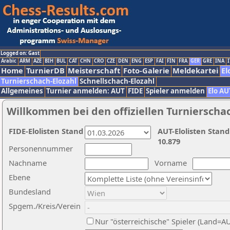
Logged on: Gast
Arabic
ARM
AZE
BIH
BUL
CAT
CHN
CRO
CZE
DEN
ENG
ESP
FAI
FIN
FRA
GER
GRE
INA
I
Home
TurnierDB
Meisterschaft
Foto-Galerie
Meldekartei
El
Turnierschach-Elozahl
Schnellschach-Elozahl
Allgemeines
Turnier anmelden: AUT
FIDE
Spieler anmelden
Elo AU
Willkommen bei den offiziellen Turnierscha
FIDE-Elolisten Stand
AUT-Elolisten Stand
10.879
Personennummer
Nachname
Vorname
Ebene
Bundesland
Spgem./Kreis/Verein
Nur "österreichische" Spieler (Land=A