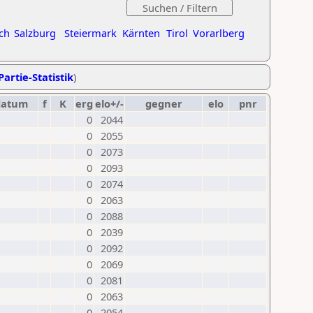
ch
Salzburg
Steiermark
Kärnten
Tirol
Vorarlberg
Partie-Statistik
)
datum
f
K
erg
elo+/-
gegner
elo
pnr
0
2044
0
2055
0
2073
0
2093
0
2074
0
2063
0
2088
0
2039
0
2092
0
2069
0
2081
0
2063
0
2054