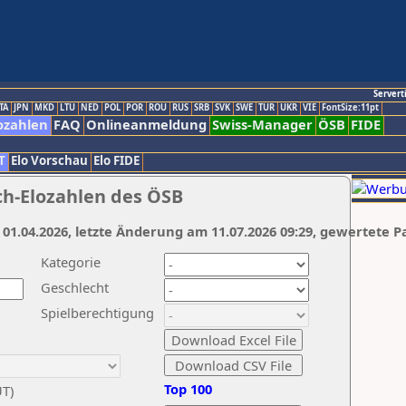
Servert
TA
JPN
MKD
LTU
NED
POL
POR
ROU
RUS
SRB
SVK
SWE
TUR
UKR
VIE
FontSize:11pt
ozahlen
FAQ
Onlineanmeldung
Swiss-Manager
ÖSB
FIDE
T
Elo Vorschau
Elo FIDE
ch-Elozahlen des ÖSB
 01.04.2026, letzte Änderung am 11.07.2026 09:29, gewertete P
Kategorie
Geschlecht
Spielberechtigung
Top 100
UT)