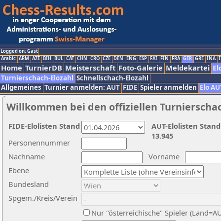
Logged on: Gast
Arabic
ARM
AZE
BIH
BUL
CAT
CHN
CRO
CZE
DEN
ENG
ESP
FAI
FIN
FRA
GER
GRE
INA
I
Home
TurnierDB
Meisterschaft
Foto-Galerie
Meldekartei
El
Turnierschach-Elozahl
Schnellschach-Elozahl
Allgemeines
Turnier anmelden: AUT
FIDE
Spieler anmelden
Elo AU
Willkommen bei den offiziellen Turnierscha
FIDE-Elolisten Stand
AUT-Elolisten Stand
13.945
Personennummer
Nachname
Vorname
Ebene
Bundesland
Spgem./Kreis/Verein
Nur "österreichische" Spieler (Land=A