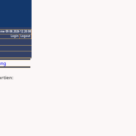
ime 09.08.2026 12:20:08
Login
Logout
artien: