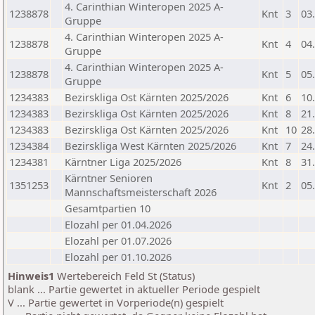
4. Carinthian Winteropen 2025 A-
1238878
Knt
3
03
Gruppe
4. Carinthian Winteropen 2025 A-
1238878
Knt
4
04
Gruppe
4. Carinthian Winteropen 2025 A-
1238878
Knt
5
05
Gruppe
1234383
Bezirskliga Ost Kärnten 2025/2026
Knt
6
10
1234383
Bezirskliga Ost Kärnten 2025/2026
Knt
8
21
1234383
Bezirskliga Ost Kärnten 2025/2026
Knt
10
28
1234384
Bezirskliga West Kärnten 2025/2026
Knt
7
24
1234381
Kärntner Liga 2025/2026
Knt
8
31
Kärntner Senioren
1351253
Knt
2
05
Mannschaftsmeisterschaft 2026
Gesamtpartien 10
Elozahl per 01.04.2026
Elozahl per 01.07.2026
Elozahl per 01.10.2026
Hinweis1
Wertebereich Feld St (Status)
blank ... Partie gewertet in aktueller Periode gespielt
V ... Partie gewertet in Vorperiode(n) gespielt