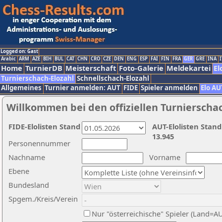
Logged on: Gast
Arabic
ARM
AZE
BIH
BUL
CAT
CHN
CRO
CZE
DEN
ENG
ESP
FAI
FIN
FRA
GER
GRE
INA
I
Home
TurnierDB
Meisterschaft
Foto-Galerie
Meldekartei
El
Turnierschach-Elozahl
Schnellschach-Elozahl
Allgemeines
Turnier anmelden: AUT
FIDE
Spieler anmelden
Elo AU
Willkommen bei den offiziellen Turnierscha
FIDE-Elolisten Stand
AUT-Elolisten Stand
13.945
Personennummer
Nachname
Vorname
Ebene
Bundesland
Spgem./Kreis/Verein
Nur "österreichische" Spieler (Land=A