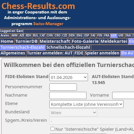
Logged on: Gast
Arabic
ARM
AZE
BIH
BUL
CAT
CHN
CRO
CZE
DEN
ENG
ESP
FAI
FIN
FRA
GER
GRE
INA
I
Home
TurnierDB
Meisterschaft
Foto-Galerie
Meldekartei
El
Turnierschach-Elozahl
Schnellschach-Elozahl
Allgemeines
Turnier anmelden: AUT
FIDE
Spieler anmelden
Elo AU
Willkommen bei den offiziellen Turnierscha
FIDE-Elolisten Stand
AUT-Elolisten Stand
13.945
Personennummer
Nachname
Vorname
Ebene
Bundesland
Spgem./Kreis/Verein
Nur "österreichische" Spieler (Land=A