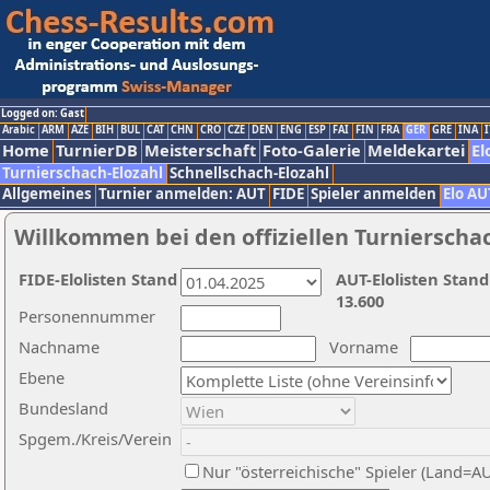
Logged on: Gast
Arabic
ARM
AZE
BIH
BUL
CAT
CHN
CRO
CZE
DEN
ENG
ESP
FAI
FIN
FRA
GER
GRE
INA
I
Home
TurnierDB
Meisterschaft
Foto-Galerie
Meldekartei
El
Turnierschach-Elozahl
Schnellschach-Elozahl
Allgemeines
Turnier anmelden: AUT
FIDE
Spieler anmelden
Elo AU
Willkommen bei den offiziellen Turnierscha
FIDE-Elolisten Stand
AUT-Elolisten Stand
13.600
Personennummer
Nachname
Vorname
Ebene
Bundesland
Spgem./Kreis/Verein
Nur "österreichische" Spieler (Land=A