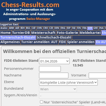
Logged on: Gast
Arabic
ARM
AZE
BIH
BUL
CAT
CHN
CRO
CZE
DEN
ENG
ESP
FAI
FIN
FRA
GER
GRE
INA
I
Home
TurnierDB
Meisterschaft
Foto-Galerie
Meldekartei
El
Turnierschach-Elozahl
Schnellschach-Elozahl
Allgemeines
Turnier anmelden: AUT
FIDE
Spieler anmelden
Elo AU
Willkommen bei den offiziellen Turnierscha
FIDE-Elolisten Stand
AUT-Elolisten Stand
13.945
Personennummer
Nachname
Vorname
Ebene
Bundesland
Spgem./Kreis/Verein
Nur "österreichische" Spieler (Land=A