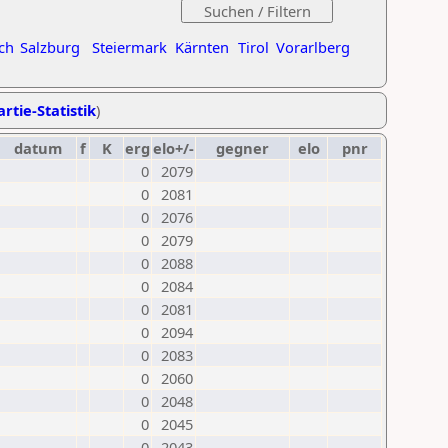
ch
Salzburg
Steiermark
Kärnten
Tirol
Vorarlberg
rtie-Statistik
)
datum
f
K
erg
elo+/-
gegner
elo
pnr
0
2079
0
2081
0
2076
0
2079
0
2088
0
2084
0
2081
0
2094
0
2083
0
2060
0
2048
0
2045
0
2043