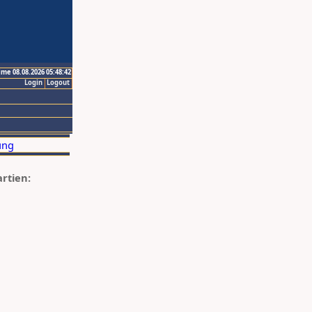
ime 08.08.2026 05:48:42
Login
Logout
artien: