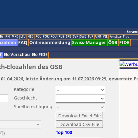
Servert
TA
JPN
MKD
LTU
NED
POL
POR
ROU
RUS
SRB
SVK
SWE
TUR
UKR
VIE
FontSize:11pt
ozahlen
FAQ
Onlineanmeldung
Swiss-Manager
ÖSB
FIDE
T
Elo Vorschau
Elo FIDE
ch-Elozahlen des ÖSB
 01.04.2026, letzte Änderung am 11.07.2026 09:29, gewertete P
Kategorie
Geschlecht
Spielberechtigung
Top 100
UT)