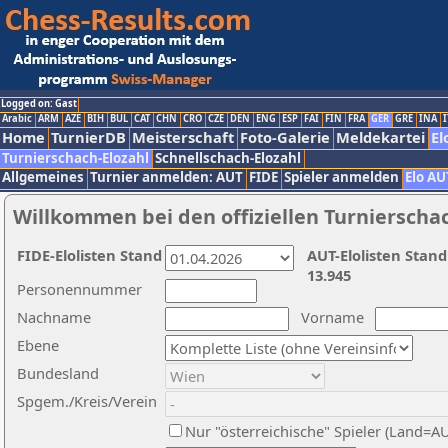
Logged on: Gast
Arabic
ARM
AZE
BIH
BUL
CAT
CHN
CRO
CZE
DEN
ENG
ESP
FAI
FIN
FRA
GER
GRE
INA
I
Home
TurnierDB
Meisterschaft
Foto-Galerie
Meldekartei
El
Turnierschach-Elozahl
Schnellschach-Elozahl
Allgemeines
Turnier anmelden: AUT
FIDE
Spieler anmelden
Elo AU
Willkommen bei den offiziellen Turnierscha
FIDE-Elolisten Stand
AUT-Elolisten Stand
13.945
Personennummer
Nachname
Vorname
Ebene
Bundesland
Spgem./Kreis/Verein
Nur "österreichische" Spieler (Land=A