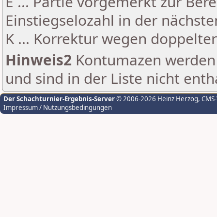
E ... Partie vorgemerkt zur Be
Einstiegselozahl in der nächst
K ... Korrektur wegen doppelt
Hinweis2
Kontumazen werden g
und sind in der Liste nicht enth
Der Schachturnier-Ergebnis-Server
© 2006-2026 Heinz Herzog
, CMS
Impressum / Nutzungsbedingungen