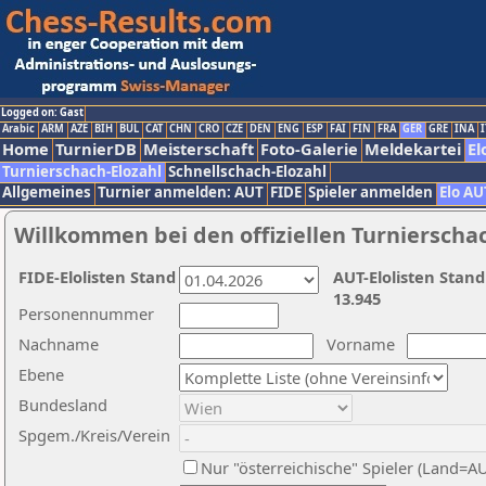
Logged on: Gast
Arabic
ARM
AZE
BIH
BUL
CAT
CHN
CRO
CZE
DEN
ENG
ESP
FAI
FIN
FRA
GER
GRE
INA
I
Home
TurnierDB
Meisterschaft
Foto-Galerie
Meldekartei
El
Turnierschach-Elozahl
Schnellschach-Elozahl
Allgemeines
Turnier anmelden: AUT
FIDE
Spieler anmelden
Elo AU
Willkommen bei den offiziellen Turnierscha
FIDE-Elolisten Stand
AUT-Elolisten Stand
13.945
Personennummer
Nachname
Vorname
Ebene
Bundesland
Spgem./Kreis/Verein
Nur "österreichische" Spieler (Land=A