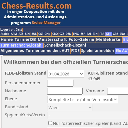
Logged on: Gast
Arabic
ARM
AZE
BIH
BUL
CAT
CHN
CRO
CZE
DEN
ENG
ESP
FAI
FIN
FRA
GER
GRE
INA
I
Home
TurnierDB
Meisterschaft
Foto-Galerie
Meldekartei
El
Turnierschach-Elozahl
Schnellschach-Elozahl
Allgemeines
Turnier anmelden: AUT
FIDE
Spieler anmelden
Elo AU
Willkommen bei den offiziellen Turnierscha
FIDE-Elolisten Stand
AUT-Elolisten Stand
13.945
Personennummer
Nachname
Vorname
Ebene
Bundesland
Spgem./Kreis/Verein
Nur "österreichische" Spieler (Land=A