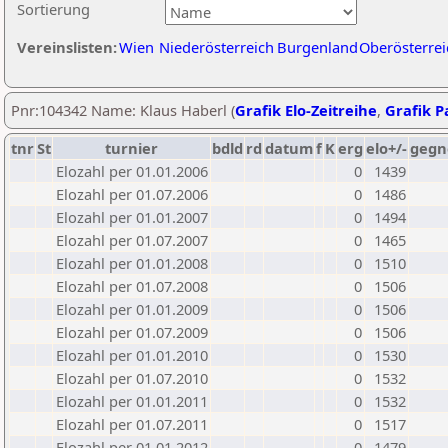
Sortierung
Vereinslisten:
Wien
Niederösterreich
Burgenland
Oberösterrei
Pnr:104342 Name: Klaus Haberl (
Grafik Elo-Zeitreihe
,
Grafik Pa
tnr
St
turnier
bdld
rd
datum
f
K
erg
elo+/-
gegn
Elozahl per 01.01.2006
0
1439
Elozahl per 01.07.2006
0
1486
Elozahl per 01.01.2007
0
1494
Elozahl per 01.07.2007
0
1465
Elozahl per 01.01.2008
0
1510
Elozahl per 01.07.2008
0
1506
Elozahl per 01.01.2009
0
1506
Elozahl per 01.07.2009
0
1506
Elozahl per 01.01.2010
0
1530
Elozahl per 01.07.2010
0
1532
Elozahl per 01.01.2011
0
1532
Elozahl per 01.07.2011
0
1517
Elozahl per 01.01.2012
0
1479