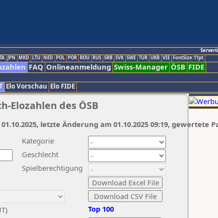
Servert
TA
JPN
MKD
LTU
NED
POL
POR
ROU
RUS
SRB
SVK
SWE
TUR
UKR
VIE
FontSize:11pt
ozahlen
FAQ
Onlineanmeldung
Swiss-Manager
ÖSB
FIDE
T
Elo Vorschau
Elo FIDE
ch-Elozahlen des ÖSB
 01.10.2025, letzte Änderung am 01.10.2025 09:19, gewertete P
Kategorie
Geschlecht
Spielberechtigung
Top 100
UT)