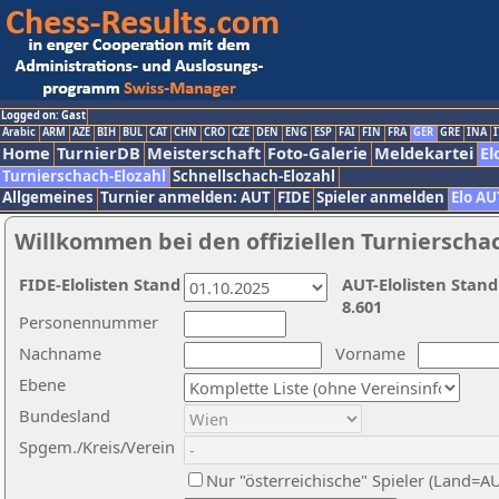
Logged on: Gast
Arabic
ARM
AZE
BIH
BUL
CAT
CHN
CRO
CZE
DEN
ENG
ESP
FAI
FIN
FRA
GER
GRE
INA
I
Home
TurnierDB
Meisterschaft
Foto-Galerie
Meldekartei
El
Turnierschach-Elozahl
Schnellschach-Elozahl
Allgemeines
Turnier anmelden: AUT
FIDE
Spieler anmelden
Elo AU
Willkommen bei den offiziellen Turnierscha
FIDE-Elolisten Stand
AUT-Elolisten Stand
8.601
Personennummer
Nachname
Vorname
Ebene
Bundesland
Spgem./Kreis/Verein
Nur "österreichische" Spieler (Land=A