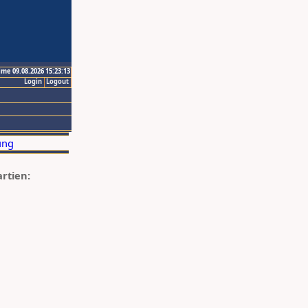
ime 09.08.2026 15:23:13
Login
Logout
artien: