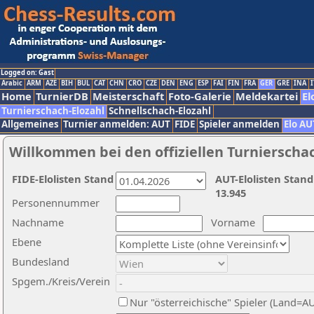
Logged on: Gast
Arabic
ARM
AZE
BIH
BUL
CAT
CHN
CRO
CZE
DEN
ENG
ESP
FAI
FIN
FRA
GER
GRE
INA
I
Home
TurnierDB
Meisterschaft
Foto-Galerie
Meldekartei
El
Turnierschach-Elozahl
Schnellschach-Elozahl
Allgemeines
Turnier anmelden: AUT
FIDE
Spieler anmelden
Elo AU
Willkommen bei den offiziellen Turnierscha
FIDE-Elolisten Stand
AUT-Elolisten Stand
13.945
Personennummer
Nachname
Vorname
Ebene
Bundesland
Spgem./Kreis/Verein
Nur "österreichische" Spieler (Land=A