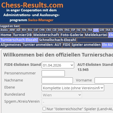
Logged on: Gast
Arabic
ARM
AZE
BIH
BUL
CAT
CHN
CRO
CZE
DEN
ENG
ESP
FAI
FIN
FRA
GER
GRE
INA
I
Home
TurnierDB
Meisterschaft
Foto-Galerie
Meldekartei
El
Turnierschach-Elozahl
Schnellschach-Elozahl
Allgemeines
Turnier anmelden: AUT
FIDE
Spieler anmelden
Elo AU
Willkommen bei den offiziellen Turnierscha
FIDE-Elolisten Stand
AUT-Elolisten Stand
13.945
Personennummer
Nachname
Vorname
Ebene
Bundesland
Spgem./Kreis/Verein
Nur "österreichische" Spieler (Land=A