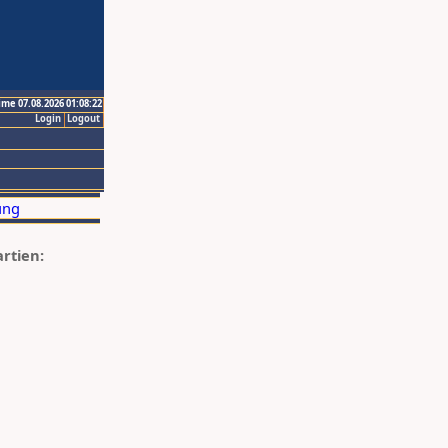
ime 07.08.2026 01:08:22
Login
Logout
artien: