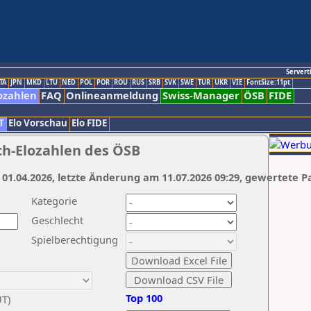
Servert
TA
JPN
MKD
LTU
NED
POL
POR
ROU
RUS
SRB
SVK
SWE
TUR
UKR
VIE
FontSize:11pt
ozahlen
FAQ
Onlineanmeldung
Swiss-Manager
ÖSB
FIDE
T
Elo Vorschau
Elo FIDE
ch-Elozahlen des ÖSB
 01.04.2026, letzte Änderung am 11.07.2026 09:29, gewertete P
Kategorie
Geschlecht
Spielberechtigung
Top 100
UT)