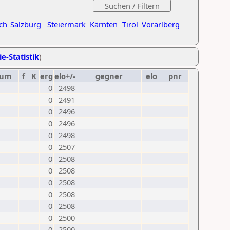
ch
Salzburg
Steiermark
Kärnten
Tirol
Vorarlberg
ie-Statistik
)
tum
f
K
erg
elo+/-
gegner
elo
pnr
0
2498
0
2491
0
2496
0
2496
0
2498
0
2507
0
2508
0
2508
0
2508
0
2508
0
2508
0
2500
0
2500