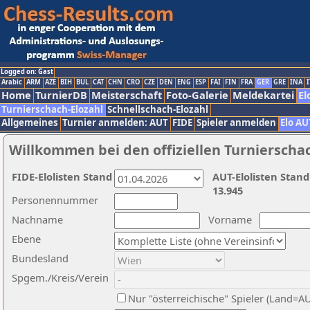
Logged on: Gast
Arabic
ARM
AZE
BIH
BUL
CAT
CHN
CRO
CZE
DEN
ENG
ESP
FAI
FIN
FRA
GER
GRE
INA
I
Home
TurnierDB
Meisterschaft
Foto-Galerie
Meldekartei
El
Turnierschach-Elozahl
Schnellschach-Elozahl
Allgemeines
Turnier anmelden: AUT
FIDE
Spieler anmelden
Elo AU
Willkommen bei den offiziellen Turnierscha
FIDE-Elolisten Stand
AUT-Elolisten Stand
13.945
Personennummer
Nachname
Vorname
Ebene
Bundesland
Spgem./Kreis/Verein
Nur "österreichische" Spieler (Land=A