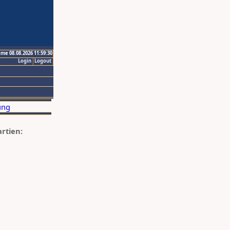
ime 08.08.2026 11:59:30
Login
Logout
artien: