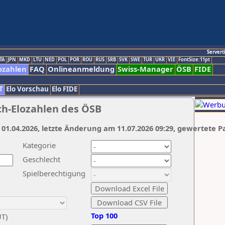
Servert
TA
JPN
MKD
LTU
NED
POL
POR
ROU
RUS
SRB
SVK
SWE
TUR
UKR
VIE
FontSize:11pt
ozahlen
FAQ
Onlineanmeldung
Swiss-Manager
ÖSB
FIDE
T
Elo Vorschau
Elo FIDE
ch-Elozahlen des ÖSB
 01.04.2026, letzte Änderung am 11.07.2026 09:29, gewertete P
Kategorie
Geschlecht
Spielberechtigung
Top 100
UT)