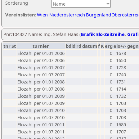
Sortierung
Vereinslisten:
Wien
Niederösterreich
Burgenland
Oberösterrei
Pnr:104327 Name: Ing. Stefan Haas (
Grafik Elo-Zeitreihe
,
Grafi
tnr
St
turnier
bdld
rd
datum
f
K
erg
elo+/-
gegn
Elozahl per 01.01.2006
0
1678
Elozahl per 01.07.2006
0
1650
Elozahl per 01.01.2007
0
1728
Elozahl per 01.07.2007
0
1740
Elozahl per 01.01.2008
0
1731
Elozahl per 01.07.2008
0
1714
Elozahl per 01.01.2009
0
1732
Elozahl per 01.07.2009
0
1703
Elozahl per 01.01.2010
0
1703
Elozahl per 01.07.2010
0
1703
Elozahl per 01.01.2011
0
1689
Elozahl per 01.07.2011
0
1707
Elozahl per 01.01.2012
0
1717