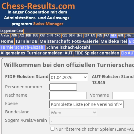
Logged on: Gast
Arabic
ARM
AZE
BIH
BUL
CAT
CHN
CRO
CZE
DEN
ENG
ESP
FAI
FIN
FRA
GER
GRE
INA
I
Home
TurnierDB
Meisterschaft
Foto-Galerie
Meldekartei
El
Turnierschach-Elozahl
Schnellschach-Elozahl
Allgemeines
Turnier anmelden: AUT
FIDE
Spieler anmelden
Elo AU
Willkommen bei den offiziellen Turnierscha
FIDE-Elolisten Stand
AUT-Elolisten Stand
13.945
Personennummer
Nachname
Vorname
Ebene
Bundesland
Spgem./Kreis/Verein
Nur "österreichische" Spieler (Land=A