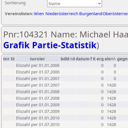
Sortierung
Vereinslisten:
Wien
Niederösterreich
Burgenland
Oberösterrei
Pnr:104321 Name: Michael Haa
Grafik Partie-Statistik
)
tnr
St
turnier
bdld
rd
datum
f
K
erg
elo+/-
gegn
Elozahl per 01.01.2006
0
0
Elozahl per 01.07.2006
0
0
Elozahl per 01.01.2007
0
0
Elozahl per 01.07.2007
0
1428
Elozahl per 01.01.2008
0
1428
Elozahl per 01.07.2008
0
1428
Elozahl per 01.01.2009
0
1428
Elozahl per 01.07.2009
0
1428
Elozahl per 01.01.2010
0
1428
Elozahl per 01.07.2010
0
1428