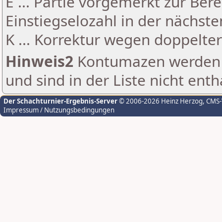
E ... Partie vorgemerkt zur Be
Einstiegselozahl in der nächst
K ... Korrektur wegen doppelt
Hinweis2
Kontumazen werden g
und sind in der Liste nicht enth
Der Schachturnier-Ergebnis-Server
© 2006-2026 Heinz Herzog
, CMS
Impressum / Nutzungsbedingungen