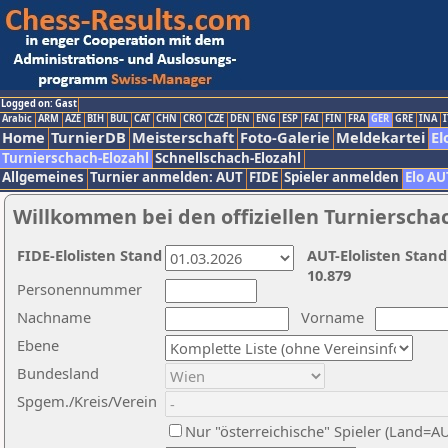
Logged on: Gast
Arabic
ARM
AZE
BIH
BUL
CAT
CHN
CRO
CZE
DEN
ENG
ESP
FAI
FIN
FRA
GER
GRE
INA
I
Home
TurnierDB
Meisterschaft
Foto-Galerie
Meldekartei
El
Turnierschach-Elozahl
Schnellschach-Elozahl
Allgemeines
Turnier anmelden: AUT
FIDE
Spieler anmelden
Elo AU
Willkommen bei den offiziellen Turnierscha
FIDE-Elolisten Stand
AUT-Elolisten Stand
10.879
Personennummer
Nachname
Vorname
Ebene
Bundesland
Spgem./Kreis/Verein
Nur "österreichische" Spieler (Land=A