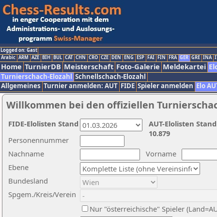
Logged on: Gast
Arabic
ARM
AZE
BIH
BUL
CAT
CHN
CRO
CZE
DEN
ENG
ESP
FAI
FIN
FRA
GER
GRE
INA
I
Home
TurnierDB
Meisterschaft
Foto-Galerie
Meldekartei
El
Turnierschach-Elozahl
Schnellschach-Elozahl
Allgemeines
Turnier anmelden: AUT
FIDE
Spieler anmelden
Elo AU
Willkommen bei den offiziellen Turnierscha
FIDE-Elolisten Stand
AUT-Elolisten Stand
10.879
Personennummer
Nachname
Vorname
Ebene
Bundesland
Spgem./Kreis/Verein
Nur "österreichische" Spieler (Land=A