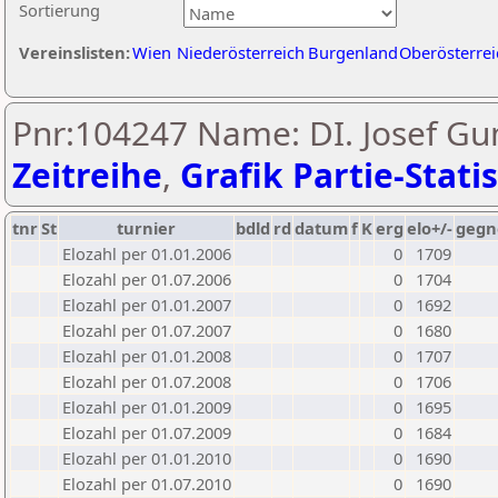
Sortierung
Vereinslisten:
Wien
Niederösterreich
Burgenland
Oberösterrei
Pnr:104247 Name: DI. Josef Gu
Zeitreihe
,
Grafik Partie-Statis
tnr
St
turnier
bdld
rd
datum
f
K
erg
elo+/-
gegn
Elozahl per 01.01.2006
0
1709
Elozahl per 01.07.2006
0
1704
Elozahl per 01.01.2007
0
1692
Elozahl per 01.07.2007
0
1680
Elozahl per 01.01.2008
0
1707
Elozahl per 01.07.2008
0
1706
Elozahl per 01.01.2009
0
1695
Elozahl per 01.07.2009
0
1684
Elozahl per 01.01.2010
0
1690
Elozahl per 01.07.2010
0
1690