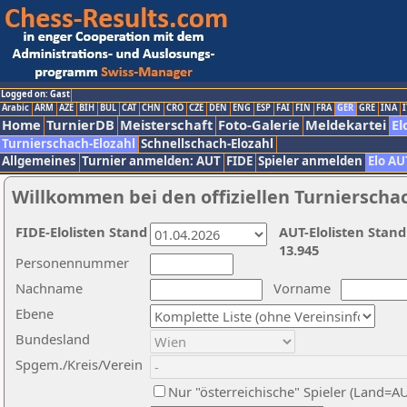
Logged on: Gast
Arabic
ARM
AZE
BIH
BUL
CAT
CHN
CRO
CZE
DEN
ENG
ESP
FAI
FIN
FRA
GER
GRE
INA
I
Home
TurnierDB
Meisterschaft
Foto-Galerie
Meldekartei
El
Turnierschach-Elozahl
Schnellschach-Elozahl
Allgemeines
Turnier anmelden: AUT
FIDE
Spieler anmelden
Elo AU
Willkommen bei den offiziellen Turnierscha
FIDE-Elolisten Stand
AUT-Elolisten Stand
13.945
Personennummer
Nachname
Vorname
Ebene
Bundesland
Spgem./Kreis/Verein
Nur "österreichische" Spieler (Land=A