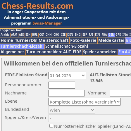
Logged on: Gast
Arabic
ARM
AZE
BIH
BUL
CAT
CHN
CRO
CZE
DEN
ENG
ESP
FAI
FIN
FRA
GER
GRE
INA
I
Home
TurnierDB
Meisterschaft
Foto-Galerie
Meldekartei
El
Turnierschach-Elozahl
Schnellschach-Elozahl
Allgemeines
Turnier anmelden: AUT
FIDE
Spieler anmelden
Elo AU
Willkommen bei den offiziellen Turnierscha
FIDE-Elolisten Stand
AUT-Elolisten Stand
13.945
Personennummer
Nachname
Vorname
Ebene
Bundesland
Spgem./Kreis/Verein
Nur "österreichische" Spieler (Land=A