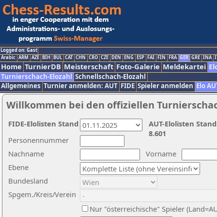
Logged on: Gast
Arabic
ARM
AZE
BIH
BUL
CAT
CHN
CRO
CZE
DEN
ENG
ESP
FAI
FIN
FRA
GER
GRE
INA
I
Home
TurnierDB
Meisterschaft
Foto-Galerie
Meldekartei
El
Turnierschach-Elozahl
Schnellschach-Elozahl
Allgemeines
Turnier anmelden: AUT
FIDE
Spieler anmelden
Elo AU
Willkommen bei den offiziellen Turnierscha
FIDE-Elolisten Stand
AUT-Elolisten Stand
8.601
Personennummer
Nachname
Vorname
Ebene
Bundesland
Spgem./Kreis/Verein
Nur "österreichische" Spieler (Land=A