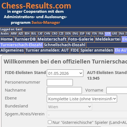
Logged on: Gast
Arabic
ARM
AZE
BIH
BUL
CAT
CHN
CRO
CZE
DEN
ENG
ESP
FAI
FIN
FRA
GER
GRE
INA
I
Home
TurnierDB
Meisterschaft
Foto-Galerie
Meldekartei
El
Turnierschach-Elozahl
Schnellschach-Elozahl
Allgemeines
Turnier anmelden: AUT
FIDE
Spieler anmelden
Elo AU
Willkommen bei den offiziellen Turnierscha
FIDE-Elolisten Stand
AUT-Elolisten Stand
13.945
Personennummer
Nachname
Vorname
Ebene
Bundesland
Spgem./Kreis/Verein
Nur "österreichische" Spieler (Land=A