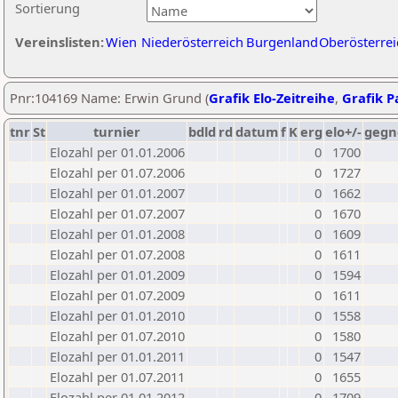
Sortierung
Vereinslisten:
Wien
Niederösterreich
Burgenland
Oberösterrei
Pnr:104169 Name: Erwin Grund (
Grafik Elo-Zeitreihe
,
Grafik Pa
tnr
St
turnier
bdld
rd
datum
f
K
erg
elo+/-
gegn
Elozahl per 01.01.2006
0
1700
Elozahl per 01.07.2006
0
1727
Elozahl per 01.01.2007
0
1662
Elozahl per 01.07.2007
0
1670
Elozahl per 01.01.2008
0
1609
Elozahl per 01.07.2008
0
1611
Elozahl per 01.01.2009
0
1594
Elozahl per 01.07.2009
0
1611
Elozahl per 01.01.2010
0
1558
Elozahl per 01.07.2010
0
1580
Elozahl per 01.01.2011
0
1547
Elozahl per 01.07.2011
0
1655
Elozahl per 01.01.2012
0
1709