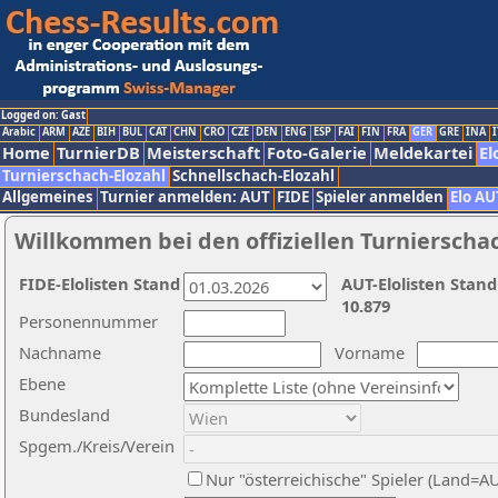
Logged on: Gast
Arabic
ARM
AZE
BIH
BUL
CAT
CHN
CRO
CZE
DEN
ENG
ESP
FAI
FIN
FRA
GER
GRE
INA
I
Home
TurnierDB
Meisterschaft
Foto-Galerie
Meldekartei
El
Turnierschach-Elozahl
Schnellschach-Elozahl
Allgemeines
Turnier anmelden: AUT
FIDE
Spieler anmelden
Elo AU
Willkommen bei den offiziellen Turnierscha
FIDE-Elolisten Stand
AUT-Elolisten Stand
10.879
Personennummer
Nachname
Vorname
Ebene
Bundesland
Spgem./Kreis/Verein
Nur "österreichische" Spieler (Land=A