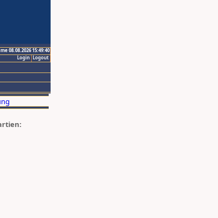
ime 08.08.2026 15:49:40
Login
Logout
artien: