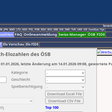
Servert
TA
JPN
MKD
LTU
NED
POL
POR
ROU
RUS
SRB
SVK
SWE
TUR
UKR
VIE
FontSize:11pt
ozahlen
FAQ
Onlineanmeldung
Swiss-Manager
ÖSB
FIDE
T
Elo Vorschau
Elo FIDE
ch-Elozahlen des ÖSB
 01.01.2026, letzte Änderung am 14.01.2026 09:08, gewertete P
Kategorie
Geschlecht
Spielberechtigung
Top 100
UT)