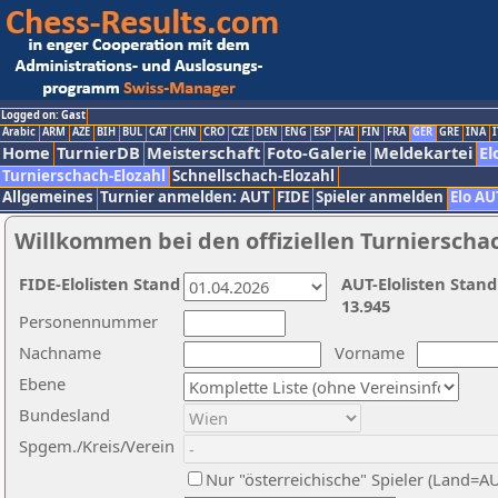
Logged on: Gast
Arabic
ARM
AZE
BIH
BUL
CAT
CHN
CRO
CZE
DEN
ENG
ESP
FAI
FIN
FRA
GER
GRE
INA
I
Home
TurnierDB
Meisterschaft
Foto-Galerie
Meldekartei
El
Turnierschach-Elozahl
Schnellschach-Elozahl
Allgemeines
Turnier anmelden: AUT
FIDE
Spieler anmelden
Elo AU
Willkommen bei den offiziellen Turnierscha
FIDE-Elolisten Stand
AUT-Elolisten Stand
13.945
Personennummer
Nachname
Vorname
Ebene
Bundesland
Spgem./Kreis/Verein
Nur "österreichische" Spieler (Land=A