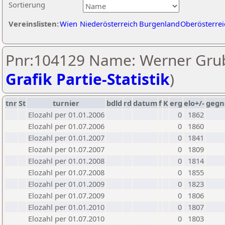
Sortierung
Vereinslisten:
Wien
Niederösterreich
Burgenland
Oberösterrei
Pnr:104129 Name: Werner Grub
Grafik Partie-Statistik
)
tnr
St
turnier
bdld
rd
datum
f
K
erg
elo+/-
gegn
Elozahl per 01.01.2006
0
1862
Elozahl per 01.07.2006
0
1860
Elozahl per 01.01.2007
0
1841
Elozahl per 01.07.2007
0
1809
Elozahl per 01.01.2008
0
1814
Elozahl per 01.07.2008
0
1855
Elozahl per 01.01.2009
0
1823
Elozahl per 01.07.2009
0
1806
Elozahl per 01.01.2010
0
1807
Elozahl per 01.07.2010
0
1803