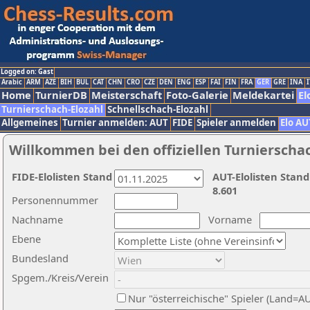
Logged on: Gast
Arabic
ARM
AZE
BIH
BUL
CAT
CHN
CRO
CZE
DEN
ENG
ESP
FAI
FIN
FRA
GER
GRE
INA
I
Home
TurnierDB
Meisterschaft
Foto-Galerie
Meldekartei
El
Turnierschach-Elozahl
Schnellschach-Elozahl
Allgemeines
Turnier anmelden: AUT
FIDE
Spieler anmelden
Elo AU
Willkommen bei den offiziellen Turnierscha
FIDE-Elolisten Stand
AUT-Elolisten Stand
8.601
Personennummer
Nachname
Vorname
Ebene
Bundesland
Spgem./Kreis/Verein
Nur "österreichische" Spieler (Land=A