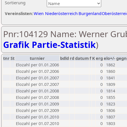
Sortierung
Vereinslisten:
Wien
Niederösterreich
Burgenland
Oberösterrei
Pnr:104129 Name: Werner Grub
Grafik Partie-Statistik
)
tnr
St
turnier
bdld
rd
datum
f
K
erg
elo+/-
gegn
Elozahl per 01.01.2006
0
1862
Elozahl per 01.07.2006
0
1860
Elozahl per 01.01.2007
0
1841
Elozahl per 01.07.2007
0
1809
Elozahl per 01.01.2008
0
1814
Elozahl per 01.07.2008
0
1855
Elozahl per 01.01.2009
0
1823
Elozahl per 01.07.2009
0
1806
Elozahl per 01.01.2010
0
1807
Elozahl per 01.07.2010
0
1803