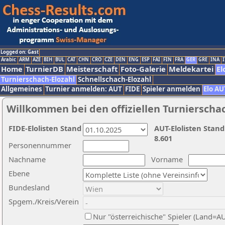
Logged on: Gast
Arabic
ARM
AZE
BIH
BUL
CAT
CHN
CRO
CZE
DEN
ENG
ESP
FAI
FIN
FRA
GER
GRE
INA
I
Home
TurnierDB
Meisterschaft
Foto-Galerie
Meldekartei
El
Turnierschach-Elozahl
Schnellschach-Elozahl
Allgemeines
Turnier anmelden: AUT
FIDE
Spieler anmelden
Elo AU
Willkommen bei den offiziellen Turnierscha
FIDE-Elolisten Stand
AUT-Elolisten Stand
8.601
Personennummer
Nachname
Vorname
Ebene
Bundesland
Spgem./Kreis/Verein
Nur "österreichische" Spieler (Land=A