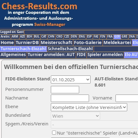
Logged on: Gast
Arabic
ARM
AZE
BIH
BUL
CAT
CHN
CRO
CZE
DEN
ENG
ESP
FAI
FIN
FRA
GER
GRE
INA
I
Home
TurnierDB
Meisterschaft
Foto-Galerie
Meldekartei
El
Turnierschach-Elozahl
Schnellschach-Elozahl
Allgemeines
Turnier anmelden: AUT
FIDE
Spieler anmelden
Elo AU
Willkommen bei den offiziellen Turnierscha
FIDE-Elolisten Stand
AUT-Elolisten Stand
8.601
Personennummer
Nachname
Vorname
Ebene
Bundesland
Spgem./Kreis/Verein
Nur "österreichische" Spieler (Land=A