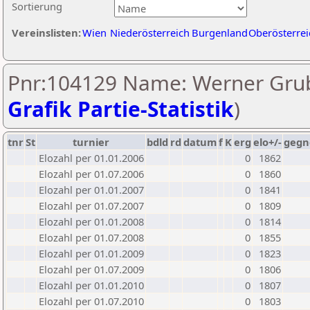
Sortierung
Vereinslisten:
Wien
Niederösterreich
Burgenland
Oberösterrei
Pnr:104129 Name: Werner Grub
Grafik Partie-Statistik
)
tnr
St
turnier
bdld
rd
datum
f
K
erg
elo+/-
gegn
Elozahl per 01.01.2006
0
1862
Elozahl per 01.07.2006
0
1860
Elozahl per 01.01.2007
0
1841
Elozahl per 01.07.2007
0
1809
Elozahl per 01.01.2008
0
1814
Elozahl per 01.07.2008
0
1855
Elozahl per 01.01.2009
0
1823
Elozahl per 01.07.2009
0
1806
Elozahl per 01.01.2010
0
1807
Elozahl per 01.07.2010
0
1803