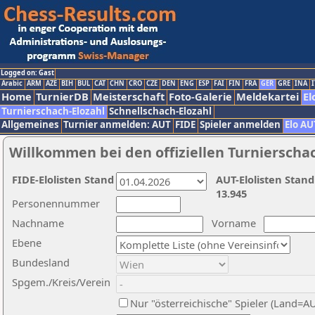
Logged on: Gast
Arabic
ARM
AZE
BIH
BUL
CAT
CHN
CRO
CZE
DEN
ENG
ESP
FAI
FIN
FRA
GER
GRE
INA
I
Home
TurnierDB
Meisterschaft
Foto-Galerie
Meldekartei
El
Turnierschach-Elozahl
Schnellschach-Elozahl
Allgemeines
Turnier anmelden: AUT
FIDE
Spieler anmelden
Elo AU
Willkommen bei den offiziellen Turnierscha
FIDE-Elolisten Stand
AUT-Elolisten Stand
13.945
Personennummer
Nachname
Vorname
Ebene
Bundesland
Spgem./Kreis/Verein
Nur "österreichische" Spieler (Land=A