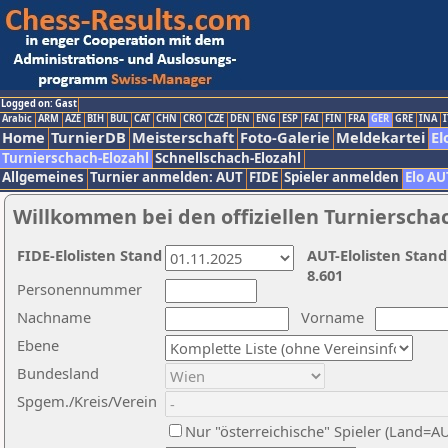
Logged on: Gast
Arabic
ARM
AZE
BIH
BUL
CAT
CHN
CRO
CZE
DEN
ENG
ESP
FAI
FIN
FRA
GER
GRE
INA
I
Home
TurnierDB
Meisterschaft
Foto-Galerie
Meldekartei
El
Turnierschach-Elozahl
Schnellschach-Elozahl
Allgemeines
Turnier anmelden: AUT
FIDE
Spieler anmelden
Elo AU
Willkommen bei den offiziellen Turnierscha
FIDE-Elolisten Stand
AUT-Elolisten Stand
8.601
Personennummer
Nachname
Vorname
Ebene
Bundesland
Spgem./Kreis/Verein
Nur "österreichische" Spieler (Land=A