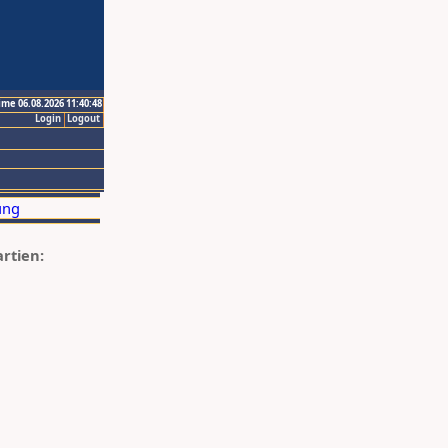
ime 06.08.2026 11:40:48
Login
Logout
artien: