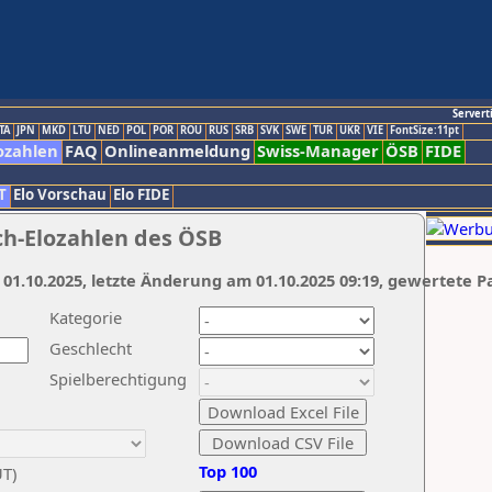
Servert
TA
JPN
MKD
LTU
NED
POL
POR
ROU
RUS
SRB
SVK
SWE
TUR
UKR
VIE
FontSize:11pt
ozahlen
FAQ
Onlineanmeldung
Swiss-Manager
ÖSB
FIDE
T
Elo Vorschau
Elo FIDE
ch-Elozahlen des ÖSB
 01.10.2025, letzte Änderung am 01.10.2025 09:19, gewertete P
Kategorie
Geschlecht
Spielberechtigung
Top 100
UT)