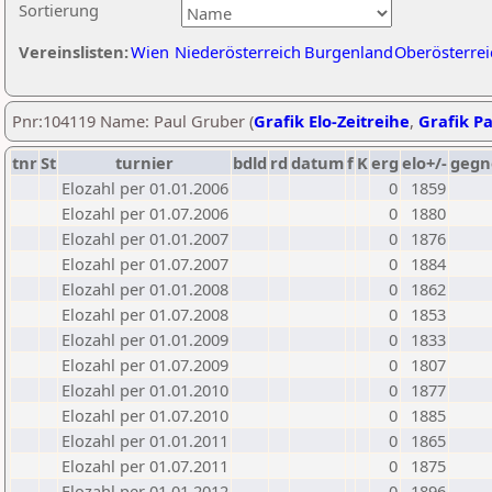
Sortierung
Vereinslisten:
Wien
Niederösterreich
Burgenland
Oberösterrei
Pnr:104119 Name: Paul Gruber (
Grafik Elo-Zeitreihe
,
Grafik Pa
tnr
St
turnier
bdld
rd
datum
f
K
erg
elo+/-
gegn
Elozahl per 01.01.2006
0
1859
Elozahl per 01.07.2006
0
1880
Elozahl per 01.01.2007
0
1876
Elozahl per 01.07.2007
0
1884
Elozahl per 01.01.2008
0
1862
Elozahl per 01.07.2008
0
1853
Elozahl per 01.01.2009
0
1833
Elozahl per 01.07.2009
0
1807
Elozahl per 01.01.2010
0
1877
Elozahl per 01.07.2010
0
1885
Elozahl per 01.01.2011
0
1865
Elozahl per 01.07.2011
0
1875
Elozahl per 01.01.2012
0
1896