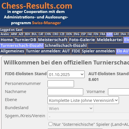
Logged on: Gast
Arabic
ARM
AZE
BIH
BUL
CAT
CHN
CRO
CZE
DEN
ENG
ESP
FAI
FIN
FRA
GER
GRE
INA
I
Home
TurnierDB
Meisterschaft
Foto-Galerie
Meldekartei
El
Turnierschach-Elozahl
Schnellschach-Elozahl
Allgemeines
Turnier anmelden: AUT
FIDE
Spieler anmelden
Elo AU
Willkommen bei den offiziellen Turnierscha
FIDE-Elolisten Stand
AUT-Elolisten Stand
8.601
Personennummer
Nachname
Vorname
Ebene
Bundesland
Spgem./Kreis/Verein
Nur "österreichische" Spieler (Land=A