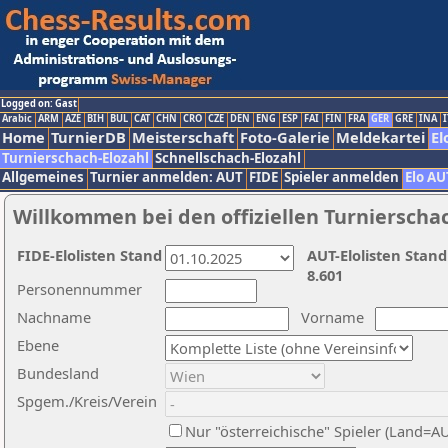
Logged on: Gast
Arabic
ARM
AZE
BIH
BUL
CAT
CHN
CRO
CZE
DEN
ENG
ESP
FAI
FIN
FRA
GER
GRE
INA
I
Home
TurnierDB
Meisterschaft
Foto-Galerie
Meldekartei
El
Turnierschach-Elozahl
Schnellschach-Elozahl
Allgemeines
Turnier anmelden: AUT
FIDE
Spieler anmelden
Elo AU
Willkommen bei den offiziellen Turnierscha
FIDE-Elolisten Stand
AUT-Elolisten Stand
8.601
Personennummer
Nachname
Vorname
Ebene
Bundesland
Spgem./Kreis/Verein
Nur "österreichische" Spieler (Land=A