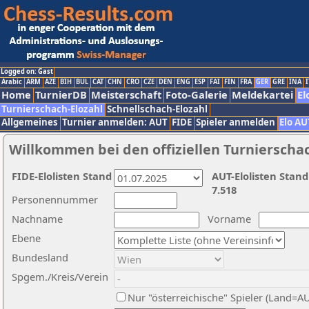
Logged on: Gast
Arabic
ARM
AZE
BIH
BUL
CAT
CHN
CRO
CZE
DEN
ENG
ESP
FAI
FIN
FRA
GER
GRE
INA
I
Home
TurnierDB
Meisterschaft
Foto-Galerie
Meldekartei
El
Turnierschach-Elozahl
Schnellschach-Elozahl
Allgemeines
Turnier anmelden: AUT
FIDE
Spieler anmelden
Elo AU
Willkommen bei den offiziellen Turnierscha
FIDE-Elolisten Stand
AUT-Elolisten Stand
7.518
Personennummer
Nachname
Vorname
Ebene
Bundesland
Spgem./Kreis/Verein
Nur "österreichische" Spieler (Land=A