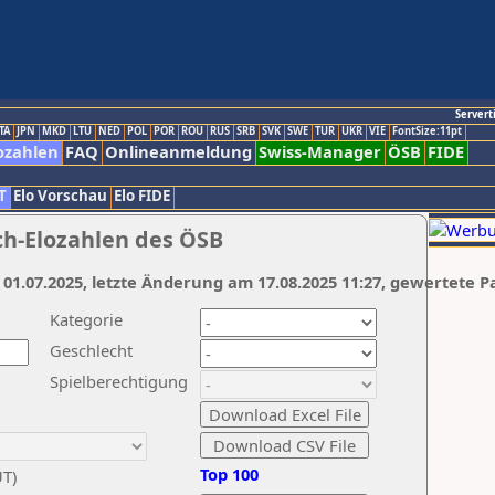
Servert
TA
JPN
MKD
LTU
NED
POL
POR
ROU
RUS
SRB
SVK
SWE
TUR
UKR
VIE
FontSize:11pt
ozahlen
FAQ
Onlineanmeldung
Swiss-Manager
ÖSB
FIDE
T
Elo Vorschau
Elo FIDE
ch-Elozahlen des ÖSB
 01.07.2025, letzte Änderung am 17.08.2025 11:27, gewertete P
Kategorie
Geschlecht
Spielberechtigung
Top 100
UT)