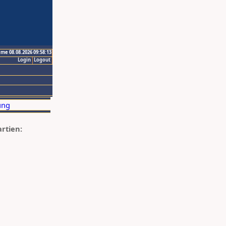
ime 08.08.2026 09:58:13
Login
Logout
artien: