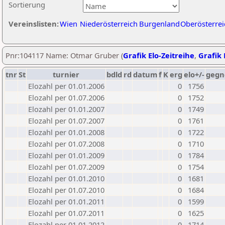
Sortierung
Vereinslisten:
Wien
Niederösterreich
Burgenland
Oberösterrei
Pnr:104117 Name: Otmar Gruber (
Grafik Elo-Zeitreihe
,
Grafik 
tnr
St
turnier
bdld
rd
datum
f
K
erg
elo+/-
gegn
Elozahl per 01.01.2006
0
1756
Elozahl per 01.07.2006
0
1752
Elozahl per 01.01.2007
0
1749
Elozahl per 01.07.2007
0
1761
Elozahl per 01.01.2008
0
1722
Elozahl per 01.07.2008
0
1710
Elozahl per 01.01.2009
0
1784
Elozahl per 01.07.2009
0
1754
Elozahl per 01.01.2010
0
1681
Elozahl per 01.07.2010
0
1684
Elozahl per 01.01.2011
0
1599
Elozahl per 01.07.2011
0
1625
Elozahl per 01.01.2012
0
1714