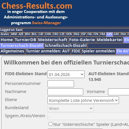
Logged on: Gast
Arabic
ARM
AZE
BIH
BUL
CAT
CHN
CRO
CZE
DEN
ENG
ESP
FAI
FIN
FRA
GER
GRE
INA
I
Home
TurnierDB
Meisterschaft
Foto-Galerie
Meldekartei
El
Turnierschach-Elozahl
Schnellschach-Elozahl
Allgemeines
Turnier anmelden: AUT
FIDE
Spieler anmelden
Elo AU
Willkommen bei den offiziellen Turnierscha
FIDE-Elolisten Stand
AUT-Elolisten Stand
13.945
Personennummer
Nachname
Vorname
Ebene
Bundesland
Spgem./Kreis/Verein
Nur "österreichische" Spieler (Land=A