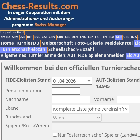
Logged on: Gast
Arabic
ARM
AZE
BIH
BUL
CAT
CHN
CRO
CZE
DEN
ENG
ESP
FAI
FIN
FRA
GER
GRE
INA
I
Home
TurnierDB
Meisterschaft
Foto-Galerie
Meldekartei
El
Turnierschach-Elozahl
Schnellschach-Elozahl
Allgemeines
Turnier anmelden: AUT
FIDE
Spieler anmelden
Elo AU
Willkommen bei den offiziellen Turnierscha
FIDE-Elolisten Stand
AUT-Elolisten Stand
13.945
Personennummer
Nachname
Vorname
Ebene
Bundesland
Spgem./Kreis/Verein
Nur "österreichische" Spieler (Land=A