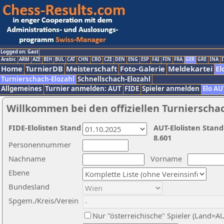
Logged on: Gast
Arabic
ARM
AZE
BIH
BUL
CAT
CHN
CRO
CZE
DEN
ENG
ESP
FAI
FIN
FRA
GER
GRE
INA
I
Home
TurnierDB
Meisterschaft
Foto-Galerie
Meldekartei
El
Turnierschach-Elozahl
Schnellschach-Elozahl
Allgemeines
Turnier anmelden: AUT
FIDE
Spieler anmelden
Elo AU
Willkommen bei den offiziellen Turnierscha
FIDE-Elolisten Stand
AUT-Elolisten Stand
8.601
Personennummer
Nachname
Vorname
Ebene
Bundesland
Spgem./Kreis/Verein
Nur "österreichische" Spieler (Land=A