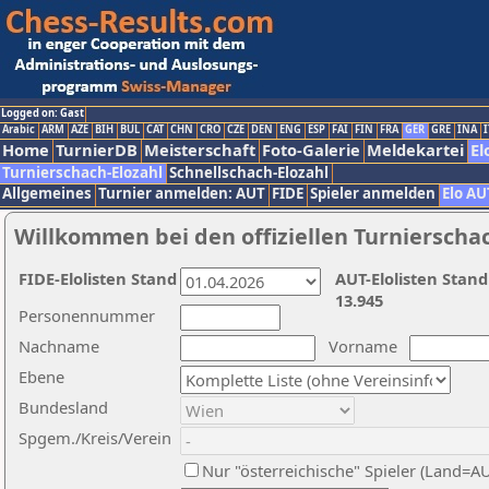
Logged on: Gast
Arabic
ARM
AZE
BIH
BUL
CAT
CHN
CRO
CZE
DEN
ENG
ESP
FAI
FIN
FRA
GER
GRE
INA
I
Home
TurnierDB
Meisterschaft
Foto-Galerie
Meldekartei
El
Turnierschach-Elozahl
Schnellschach-Elozahl
Allgemeines
Turnier anmelden: AUT
FIDE
Spieler anmelden
Elo AU
Willkommen bei den offiziellen Turnierscha
FIDE-Elolisten Stand
AUT-Elolisten Stand
13.945
Personennummer
Nachname
Vorname
Ebene
Bundesland
Spgem./Kreis/Verein
Nur "österreichische" Spieler (Land=A