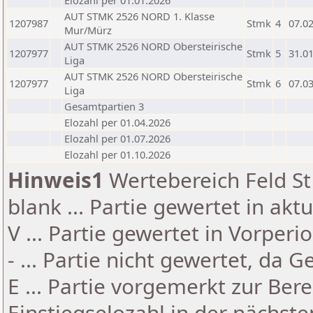
Elozahl per 01.01.2026
AUT STMK 2526 NORD 1. Klasse
1207987
Stmk
4
07.0
Mur/Mürz
AUT STMK 2526 NORD Obersteirische
1207977
Stmk
5
31.0
Liga
AUT STMK 2526 NORD Obersteirische
1207977
Stmk
6
07.0
Liga
Gesamtpartien 3
Elozahl per 01.04.2026
Elozahl per 01.07.2026
Elozahl per 01.10.2026
Hinweis1
Wertebereich Feld St 
blank ... Partie gewertet in akt
V ... Partie gewertet in Vorperi
- ... Partie nicht gewertet, da 
E ... Partie vorgemerkt zur Be
Einstiegselozahl in der nächst