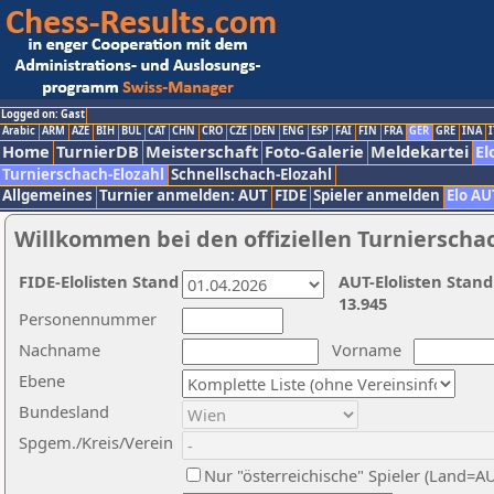
Logged on: Gast
Arabic
ARM
AZE
BIH
BUL
CAT
CHN
CRO
CZE
DEN
ENG
ESP
FAI
FIN
FRA
GER
GRE
INA
I
Home
TurnierDB
Meisterschaft
Foto-Galerie
Meldekartei
El
Turnierschach-Elozahl
Schnellschach-Elozahl
Allgemeines
Turnier anmelden: AUT
FIDE
Spieler anmelden
Elo AU
Willkommen bei den offiziellen Turnierscha
FIDE-Elolisten Stand
AUT-Elolisten Stand
13.945
Personennummer
Nachname
Vorname
Ebene
Bundesland
Spgem./Kreis/Verein
Nur "österreichische" Spieler (Land=A