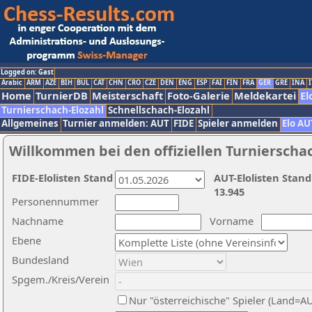
Logged on: Gast
Arabic
ARM
AZE
BIH
BUL
CAT
CHN
CRO
CZE
DEN
ENG
ESP
FAI
FIN
FRA
GER
GRE
INA
I
Home
TurnierDB
Meisterschaft
Foto-Galerie
Meldekartei
El
Turnierschach-Elozahl
Schnellschach-Elozahl
Allgemeines
Turnier anmelden: AUT
FIDE
Spieler anmelden
Elo AU
Willkommen bei den offiziellen Turnierscha
FIDE-Elolisten Stand
AUT-Elolisten Stand
13.945
Personennummer
Nachname
Vorname
Ebene
Bundesland
Spgem./Kreis/Verein
Nur "österreichische" Spieler (Land=A